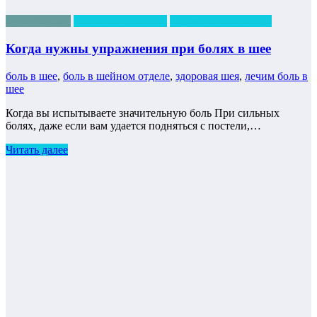
Здоровая шея
Красота и здоровье
Следим за здоровьем
Когда нужны упражнения при болях в шее
боль в шее
,
боль в шейном отделе
,
здоровая шея
,
лечим боль в
шее
Когда вы испытываете значительную боль При сильных
болях, даже если вам удается подняться с постели,…
Читать далее