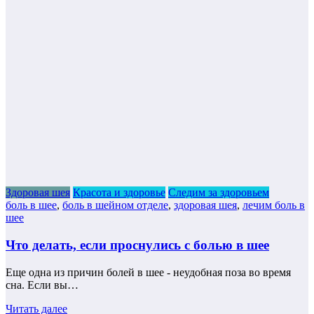
Здоровая шея
Красота и здоровье
Следим за здоровьем
боль в шее
,
боль в шейном отделе
,
здоровая шея
,
лечим боль в
шее
Что делать, если проснулись с болью в шее
Еще одна из причин болей в шее - неудобная поза во время
сна. Если вы…
Читать далее