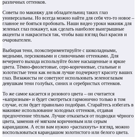
различных оттенков.
Советы по макияжу для обладательниц таких глаз
универсальны. Но всегда можно найти для себя что-то новое –
главное не бояться пробовать. Наши видео уроки макияж для
зеленых глаз покажут, как сделать наиболее выигрышные
акценты и накраситься так, чтобы ваш взгляд был красив и
очарователен.
Выбирая тени, поэкспериментируйте с шоколадными,
медными, персиковыми и сливочными оттенками. Для
вечернего выхода используйте более насыщенные и яркие
цвета. Тёмно-фиолетовые, серо-коричневые, стальные и
золотистые тени как нельзя лучше подчеркнут красоту ваших
глаз. Визажисты не советуют использовать зеленоглазым
девушкам тени голубых, синих и серебристых оттенков.
То же самое касается и розового цвета – он считается
«капризным» и будет смотреться гармонично только в том
случае, если будет правильно подобран. Старайтесь избегать в
макияже использование холодных оттенков, отдавая
предпочтение тёплым. Лучше отказаться от подводки чёрного
цвета, заменив её мягким коричневым или серым
карандашом. А если вам нужно «распахнуть» взгляд, можно
воспользоваться карандашом золотистого или белого цвета.