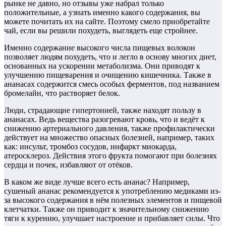
рынке не давно, но отзывы уже набрал только
положительные, а узнать именно какого содержания, вы
можете почитать их на сайте. Поэтому смело приобретайте
чай, если вы решили похудеть, выглядеть еще стройнее.
Именно содержание высокого числа пищевых волокон
позволяет людям похудеть, что и легло в основу многих диет,
основанных на ускорении метаболизма. Они приводят к
улучшению пищеварения и очищению кишечника. Также в
ананасах содержится смесь особых ферментов, под названием
бромелайн, что растворяет белок.
Люди, страдающие гипертонией, также находят пользу в
ананасах. Ведь вещества разогревают кровь, что и ведёт к
снижению артериального давления, также профилактически
действует на множество опасных болезней, например, таких
как: инсульт, тромбоз сосудов, инфаркт миокарда,
атеросклероз. Действия этого фрукта помогают при болезнях
сердца и почек, избавляют от отёков.
В каком же виде лучше всего есть ананас? Например,
сушеный ананас рекомендуется к употреблению медиками из-
за высокого содержания в нём полезных элементов и пищевой
клетчатки. Также он приводит к значительному снижению
тяги к курению, улучшает настроение и прибавляет силы. Что