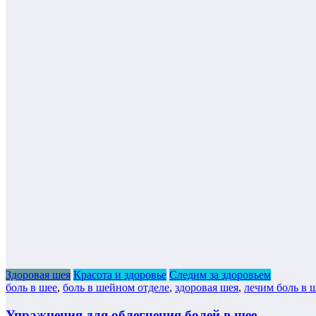
Здоровая шея
Красота и здоровье
Следим за здоровьем
боль в шее
,
боль в шейном отделе
,
здоровая шея
,
лечим боль в 
Упражнения для облегчения болей в шее