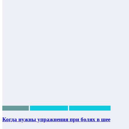
Здоровая шея
Красота и здоровье
Следим за здоровьем
Когда нужны упражнения при болях в шее