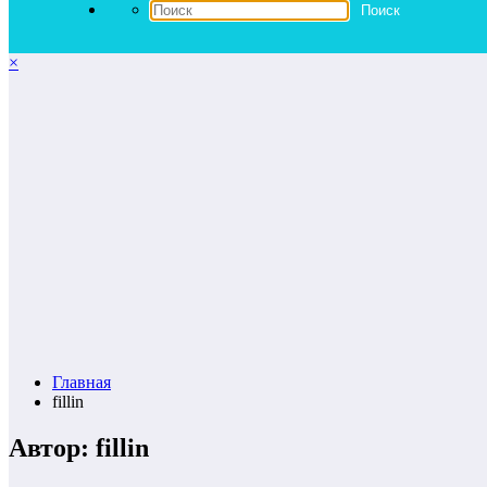
×
Главная
fillin
Автор: fillin