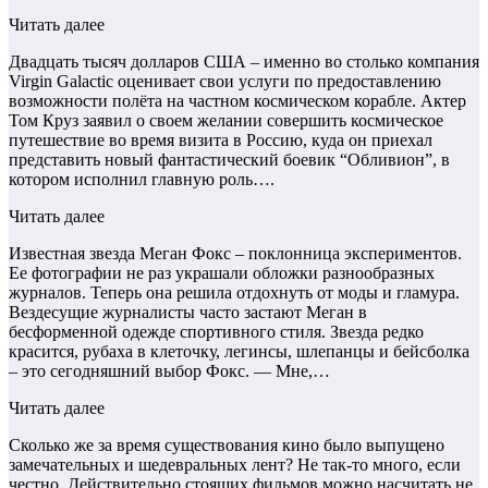
Читать далее
Двадцать тысяч долларов США – именно во столько компания
Virgin Galactic оценивает свои услуги по предоставлению
возможности полёта на частном космическом корабле. Актер
Том Круз заявил о своем желании совершить космическое
путешествие во время визита в Россию, куда он приехал
представить новый фантастический боевик “Обливион”, в
котором исполнил главную роль….
Читать далее
Известная звезда Меган Фокс – поклонница экспериментов.
Ее фотографии не раз украшали обложки разнообразных
журналов. Теперь она решила отдохнуть от моды и гламура.
Вездесущие журналисты часто застают Меган в
бесформенной одежде спортивного стиля. Звезда редко
красится, рубаха в клеточку, легинсы, шлепанцы и бейсболка
– это сегодняшний выбор Фокс. — Мне,…
Читать далее
Сколько же за время существования кино было выпущено
замечательных и шедевральных лент? Не так-то много, если
честно. Действительно стоящих фильмов можно насчитать не