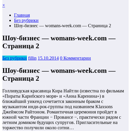
×
Главная
Без рубрики
Шоу-бизнес — womans-week.com — Страница 2
Шоу-бизнес — womans-week.com —
Страница 2
Без рубрики
fillin
15.10.2014
0 Комментарии
Шоу-бизнес — womans-week.com —
Страница 2
Голливудская красавица Кира Найтли (известна по фильмам
«Пираты Карибского моря» и «Анна Каренина») в
ближайший уикенд сочетается законным браком с
музыкантом инди-рок-группы под названием Klaxsons
Джеймсом Райтоном. Романтичная церемония пройдет в
южной части Франции − Провансе −, практически рядом с
летним домиком будущих супругов. Пригласительные на
торжество получили около сотни…