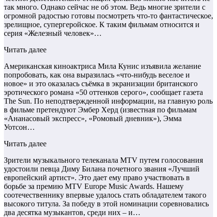
так много. Однако сейчас не об этом. Ведь многие зрители с
огромной радостью готовы посмотреть что-то фантастическое,
зрелищное, супергеройское. К таким фильмам относится и
серия «Железный человек»…
Читать далее
Американская киноактриса Мила Кунис изъявила желание
попробовать, как она выразилась «что-нибудь веселое и
новое» и это оказалась съёмка в экранизации британского
эротического романа «50 оттенков серого», сообщает газета
The Sun. По неподтвержденной информации, на главную роль
в фильме претендуют Эмбер Херд (известная по фильмам
«Ананасовый экспресс», «Ромовый дневник»), Эмма
Уотсон…
Читать далее
Зрители музыкального телеканала MTV путем голосования
удостоили певца Диму Билана почетного звания «Лучший
европейский артист». Это дает ему право участвовать в
борьбе за премию MTV Europe Music Awards. Нашему
соотечественнику впервые удалось стать обладателем такого
высокого титула. За победу в этой номинации соревновались
два десятка музыкантов, среди них – и…