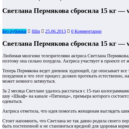
Светлана Пермякова сбросила 15 кг —
Без рубрики
fillin
25.06.2013
0 Комментарии
Светлана Пермякова сбросила 15 кг —
Любимая многими телезрителями актриса Светлана Пермякова,
поэтому она сильно похудела. Актриса участвует в проекте от ж
Теперь Пермякова ведет дневник худеющей, где описывает все 
похудения и что этот процесс должен протекать естественно, н
может немного затянуться.
За 2 месяца Светлане удалось расстаться с 15-тью килограммам
шоу «Шкаф» на канале «Пятница», премьера которого состоится
одеваться.
Актриса отметила, что идея помогать женщинам выглядеть шикар
Стоит напомнить, что Светлана не так давно родила своего перв
быть постепенной и не становиться вредной для здоровья корм