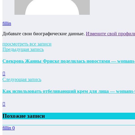
fillin
Добавьте свои биографические данные.
Измените свой профил
просмотреть все записи
Предыдущая запись
Свекровь Жанны Фриске поделилась новостями — womans
Следующая запись
Как использовать отбеливающий крем для лица — womans-
Похожие записи
fillin
0