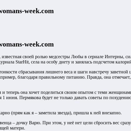
 womans-week.com
 womans-week.com
 известная своей ролью медсестры Любы в сериале Интерны, сил
урнала StarHit, села на особу диету и занялась подсчетом калор
тонкости сбрасывания лишнего веса и шаги навстречу заветной ц
апример, благодаря правильному питанию. Правда, она отмечает,
и и теперь она хочет поделиться своим опытом с теми женщинами
 1 июня. Пермякова будет не только давать советы по похудени
но (прям как я – заметила звезда), пришла к ней внезапно.
енца – дочку Варю. При этом, у неё нет цели сбросить вес сразу 
ящей матери.