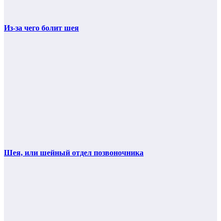
Из-за чего болит шея
Шея, или шейный отдел позвоночника