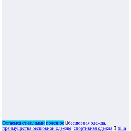
Остаемся стильными
полезное
бесшовная одежда
,
преимущества бесшовной одежды
,
спортивная одежда
fillin