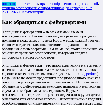
полезное
пиротехника
,
правила обращения с пиротехникой
,
техника безопасности с пиротехникой
,
фейерверки
fillin
26.11.2022
0 Комментарии
Как обращаться с фейерверками
Хлопушки и фейерверки – неотъемлемый элемент
новогодней ночи. Несмотря на неоднократные обращения
полиции и пожарных в период Нового года, каждый год мы
слышим о трагических последствиях неправильного
обращения с фейерверками. Тем не менее, стоит напомнить об
основных правилах безопасности, которыми следует
сопровождать новогоднюю ночь.
Хлопушки и фейерверки – это пиротехнические материалы и
изделия, недаром воспринимаемые как один из элементов
хорошего веселья (здесь вы можете узнать о них
подробнее
).
Ведь никто не может представить предновогоднюю ночь без
озаренного разноцветными вспышками неба. Неправильное
обращение с фейерверками ежегодно приводит к несчастным
случаям и необратимым последствиям. В руках
безответственных, часто нетрезвых людей или в руках детей
они становятся огромной угрозой. Пиротехнические изделия,
освобожденные от лицензирования, могут продаваться только